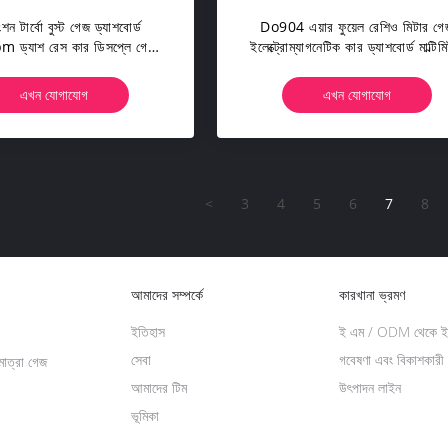
াংশন টার্বো বুস্ট গেজ ড্যাশবোর্ড
Do904 এয়ার ফুয়েল রেশিও মিটার গে
 ড্যাশ রেস কার ডিসপ্লে গেজ
ইলেক্ট্রোম্যাগনেটিক কার ড্যাশবোর্ড মাল্টিম
মিটার
এখন যোগাযোগ
এখন যোগাযোগ
<
3
4
5
6
7
8
আমাদের সম্পর্কে
কারখানা ভ্রমণ
ইতিহাস
ই এম / ODM থেকে ইন
সেবা
গবেষণা এবং বিকাশকারী
মাত্রা গেজ
আমাদের টিম
উৎপাদন লাইন
ভূমিকা