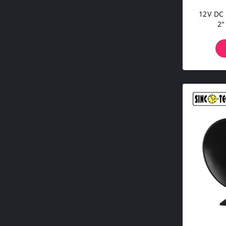
12V DC অট
2" 