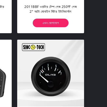
টার
2011BBF ওয়াটার টেম্প গেজ 250℉ গেজ
2" অটো মোবাইল মিটার ইউনিভার্সাল
এখন যোগাযোগ