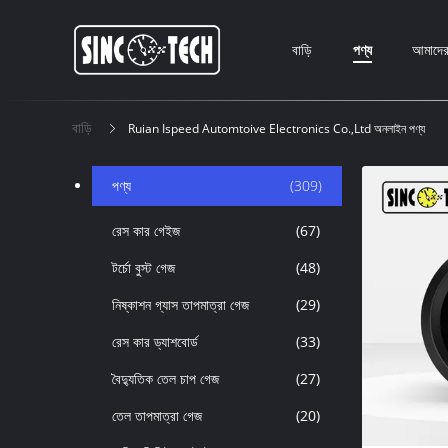
বাড়ি
পণ্য
আমাদের 
বাড়ি
Ruian Ispeed Automtoive Electronics Co.,Ltd অনলাইন পণ্য
পণ্য
(309)
রেস কার গেইজ
(67)
টর্চো বুস্ট গেজ
(48)
নিষ্কাশন গ্যাস তাপমাত্রা গেজ
(29)
রেস কার ড্যাশবোর্ড
(33)
বৈদ্যুতিক তেল চাপ গেজ
(27)
তেল তাপমাত্রা গেজ
(20)