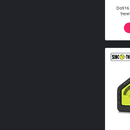
Do916 সে
ট্যাকো