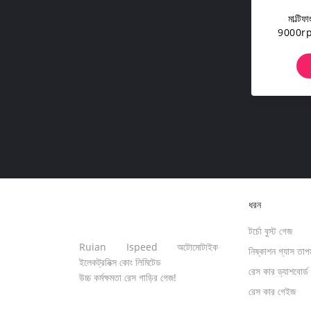
মাল্টিফ
9000rpm
ধরন
টর্চো বুস্ট গেজ
Ruian Ispeed অটোমোটাইক
নিষ্কাশন গ্যাস তাপ
ইলেকট্রনিক্স কোং লিমিটেড
রেস কার ড্যাশবোর্ড
উচ্চ কর্মক্ষমতা রেস গাড়ির গেজ!
রেস কার গেইজ