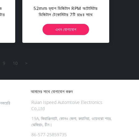
জ
52mm ড্যাশ ডিজিটাল RPM অটোমিটার
িটার
ডিজিটাল টেকোমিটার 7টি রঙের সাথে
এখন যোগাযোগ
9
10
>
আমাদের সাথে যোগাযোগ করুন
Ruian Ispeed Automtoive Electronics
কয়েরি
Co.,Ltd
19A, জিয়াঞ্জিনহাট, কোনও জেলা, রুয়ানিয়া, ওয়েনঝো শহর,
ঝেজিয়াং, চীন।
86-577-25859735