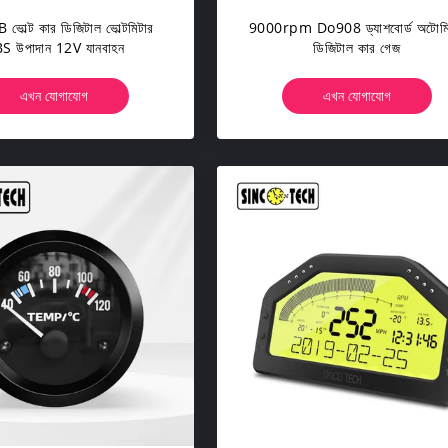
োল্ট কার ডিজিটাল ভোল্টমিটার
9000rpm Do908 ড্যাশবোর্ড অটোমি
S উপাদান 12V যানবাহন
ডিজিটাল কার গেজ
এখন যোগাযোগ
এখন যোগাযোগ