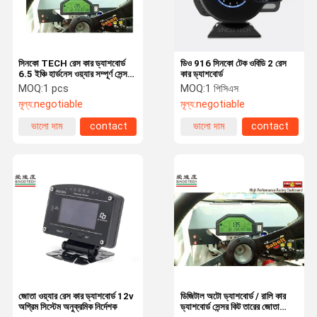
সিনকো TECH রেস কার ড্যাশবোর্ড
ডিও 916 সিনকো টেক ওবিডি 2 রেস
6.5 ইঞ্চি হার্ডনেস ওয়্যার সম্পূর্ণ সেন্সর
কার ড্যাশবোর্ড
কিট
MOQ:
1 pcs
MOQ:
1 পিসিএস
মূল্য:
negotiable
মূল্য:
negotiable
ভালো দাম
contact
ভালো দাম
contact
বাড়ি
পণ্য
আমাদের সম্পর্কে
কারখানা ভ্রমণ
জোতা ওয়্যার রেস কার ড্যাশবোর্ড 12v
ডিজিটাল অটো ড্যাশবোর্ড / রালি কার
অগ্রিম সিস্টেম অনুক্রমিক নির্দেশক
ড্যাশবোর্ড সেন্সর কিট তারের জোতা