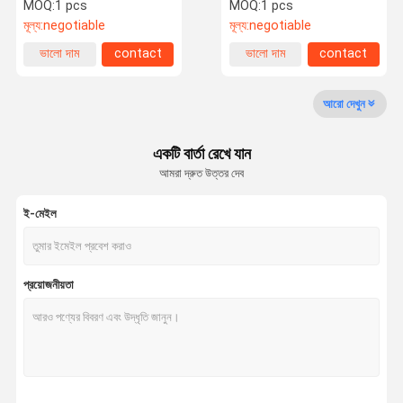
সংযোগকারী
MOQ:
1 pcs
MOQ:
1 pcs
মূল্য:
negotiable
মূল্য:
negotiable
মান নিয়ন্ত্রণ
যোগাযোগ করুন
খবর
কেস
ভালো দাম
contact
ভালো দাম
contact
আরো দেখুন
একটি বার্তা রেখে যান
উদ্ধৃতির জন্য
আমরা দ্রুত উত্তর দেব
আবেদন
ই-মেইল
রেস কার গেইজ
টর্চো বুস্ট গেজ
প্রয়োজনীয়তা
নিষ্কাশন গ্যাস তাপমাত্রা গেজ
রেস কার ড্যাশবোর্ড
বৈদ্যুতিক তেল চাপ গেজ