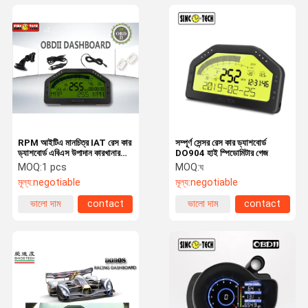
RPM আইটিএ মানচিত্র IAT রেস কার
সম্পূর্ণ সেন্সর রেস কার ড্যাশবোর্ড
ড্যাশবোর্ড এবিএস উপাদান কারখানার
DO904 হাই স্পিডোমিটার গেজ
জন্য ইলেকট্রনিক ড্যাশবোর্ড
MOQ:
1 pcs
MOQ:
ঘ
মূল্য:
negotiable
মূল্য:
negotiable
ভালো দাম
contact
ভালো দাম
contact