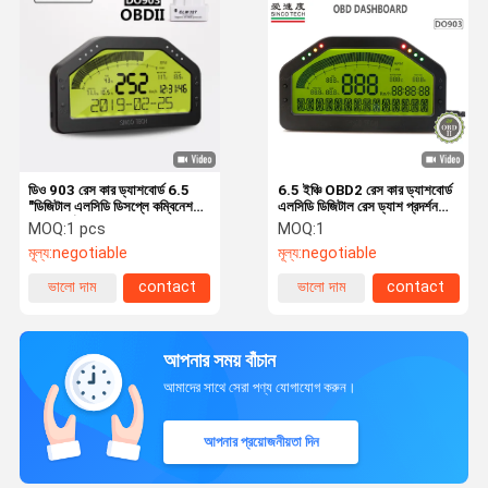
ডিও 903 রেস কার ড্যাশবোর্ড 6.5
6.5 ইঞ্চি OBD2 রেস কার ড্যাশবোর্ড
"ডিজিটাল এলসিডি ডিসপ্লে কম্বিনেশন
এলসিডি ডিজিটাল রেস ড্যাশ প্রদর্শন
ড্যাশবোর্ড
DO903
MOQ:
1 pcs
MOQ:
1
মূল্য:
negotiable
মূল্য:
negotiable
ভালো দাম
contact
ভালো দাম
contact
আপনার সময় বাঁচান
আমাদের সাথে সেরা পণ্য যোগাযোগ করুন।
আপনার প্রয়োজনীয়তা দিন