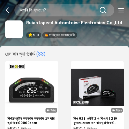
Ruian Ispeed Automtoive Electronics Co.,Ltd
5.0
যাচাইকৃত সরবরাহকারী
রেস কার ড্যাশবোর্ড
(33)
নিখরচ থ্রটল অবস্থান অবস্থান রেস কার
ডিও 921 ওবিডি 2 এ বি এস 12 ভি
ড্যাশবোর্ড 9000rpm
ফুয়েল লেভেল রেস কার ড্যাশবোর্ড
ওবিডিআইআই সিস্টেম সহ
MOQ:
1 পিসিএস
MOQ:
1 পিসিএস