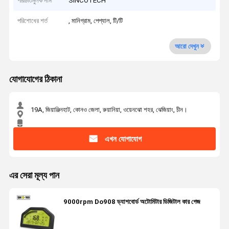
পরিচিতিমুলক নাম
SINCOTECH
পরিশোধের শর্ত
, মানিগ্রাম, পেপ্যাল, টি/টি
আরো দেখুন
যোগাযোগের ঠিকানা
19A, জিয়াঞ্জিনহাট, কোনও জেলা, রুয়ানিয়া, ওয়েনঝো শহর, ঝেজিয়াং, চীন।
এখন যোগাযোগ
এর সেরা মূল্য পান
9000rpm Do908 ড্যাশবোর্ড অটোমিটার ডিজিটাল কার গেজ