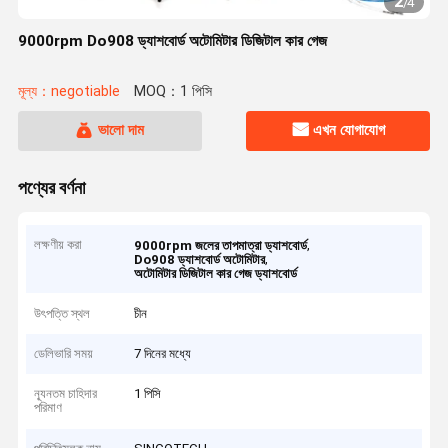
2
/
4
9000rpm Do908 ড্যাশবোর্ড অটোমিটার ডিজিটাল কার গেজ
মূল্য：negotiable
MOQ：1 পিসি
ভালো দাম
এখন যোগাযোগ
পণ্যের বর্ণনা
লক্ষণীয় করা
,
9000rpm জলের তাপমাত্রা ড্যাশবোর্ড
,
Do908 ড্যাশবোর্ড অটোমিটার
অটোমিটার ডিজিটাল কার গেজ ড্যাশবোর্ড
উৎপত্তি স্থল
চীন
ডেলিভারি সময়
7 দিনের মধ্যে
ন্যূনতম চাহিদার
1 পিসি
পরিমাণ