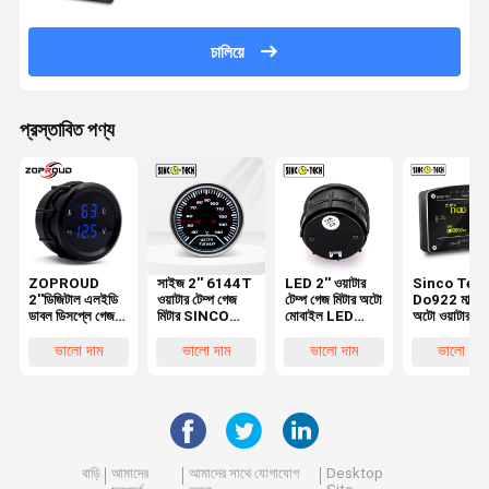
চালিয়ে
প্রস্তাবিত পণ্য
ZOPROUD
সাইজ 2'' 6144T
LED 2'' ওয়াটার
Sinco Tec
2''ডিজিটাল এলইডি
ওয়াটার টেম্প গেজ
টেম্প গেজ মিটার অটো
Do922 মাল্টিমি
ডাবল ডিসপ্লে গেজ
মিটার SINCO
মোবাইল LED
অটো ওয়াটার
ওয়াটার তাপমাত্রা
TECH অটো
ডিসপ্লে 12V
টেম্পারেচার রেস 
ভোল্ট গেজ
মোবাইল লেড
সিনকো টেক
ড্যাশবোর্ড ডিসপ্
ভালো দাম
ভালো দাম
ভালো দাম
ভালো দাম
12v/24v
ডিসপ্লে 12V
6114B
মনিটর
বাড়ি
আমাদের
আমাদের সাথে যোগাযোগ
Desktop