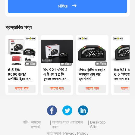
চালিয়ে
প্রস্তাবিত পণ্য
6.5 ইঞ্চি
ডিও 921 ওবিডি 2
নিখরচ থ্রটল অবস্থান
ডিও 921 ওবিডি
9000RPM
এ বি এস 12 ভি
অবস্থান রেস কার
6.5 "কালো ডিস
এলসিডি স্ক্রিন রেস
ফুয়েল লেভেল রেস
ড্যাশবোর্ড
সহ রেস কার
কার ড্যাশবোর্ড
কার ড্যাশবোর্ড
9000rpm
ড্যাশবোর্ড
ওবিডিআইআই
ভালো দাম
ভালো দাম
ভালো দাম
ভালো দাম
সিস্টেম সহ
বাড়ি
আমাদের
আমাদের সাথে যোগাযোগ
Desktop
Site
সম্পর্কে
করুন
সাইট ম্যাপ
Privacy Policy