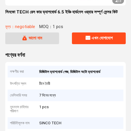
2
/
3
সিনকো TECH রেস কার ড্যাশবোর্ড 6.5 ইঞ্চি হার্ডনেস ওয়্যার সম্পূর্ণ সেন্সর কিট
মূল্য：negotiable
MOQ：1 pcs
ভালো দাম
এখন যোগাযোগ
পণ্যের বর্ণনা
লক্ষণীয় করা
,
ডিজিটাল ড্যাশবোর্ড গেজ
ডিজিটাল অটো ড্যাশবোর্ড
উৎপত্তি স্থল
চীনে তৈরী
ডেলিভারি সময়
7 দিনের মধ্যে
ন্যূনতম চাহিদার
1 pcs
পরিমাণ
পরিচিতিমুলক নাম
SINCO TECH