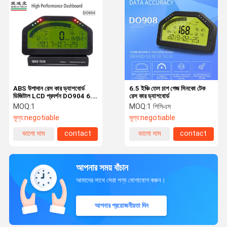
ABS উপাদান রেস কার ড্যাশবোর্ড
6.5 ইঞ্চি তেল চাপ গেজ সিনকো টেক
ডিজিটাল LCD প্রদর্শন DO904 6.5
রেস কার ড্যাশবোর্ড
ইঞ্চি সম্পূর্ণ সেন্সর কিট
MOQ:
1
MOQ:
1 পিসিএস
মূল্য:
negotiable
মূল্য:
negotiable
ভালো দাম
contact
ভালো দাম
contact
আপনার সময় বাঁচান
আমাদের সাথে সেরা পণ্য যোগাযোগ করুন।
আপনার প্রয়োজনীয়তা দিন