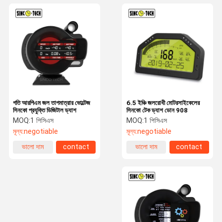
গতি আরপিএম জল তাপমাত্রার ভোল্টেজ
6.5 ইঞ্চি জলরোধী মোটরসাইকেলের
সিনকো প্রযুক্তি ডিজিটাল ড্যাশ
সিনকো টেক ড্যাশ ডোন 908
MOQ:
1 পিসিএস
MOQ:
1 পিসিএস
মূল্য:
negotiable
মূল্য:
negotiable
ভালো দাম
contact
ভালো দাম
contact