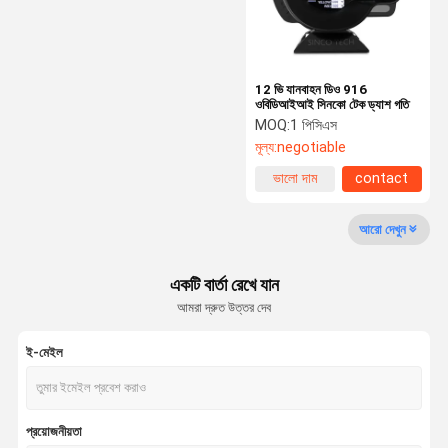
12 ভি যানবাহন ডিও 916
ওবিডিআইআই সিনকো টেক ড্যাশ গতি
MOQ:
1 পিসিএস
মূল্য:
negotiable
ভালো দাম
contact
আরো দেখুন
একটি বার্তা রেখে যান
আমরা দ্রুত উত্তর দেব
ই-মেইল
বাড়ি
পণ্য
আমাদের সম্পর্কে
কারখানা ভ্রমণ
প্রয়োজনীয়তা