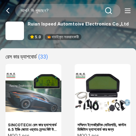
Ruian Ispeed Automtoive Electronics Co.,Ltd
5.0
যাচাইকৃত সরবরাহকারী
রেস কার ড্যাশবোর্ড
(33)
SINCOTECH রেস কার ড্যাশবোর্ড
সম্মিলন ইলেকট্রনিক মোটরগাড়ি, কাস্টম
6.5 ইঞ্চি জোতা ওয়্যার সেন্সর কিট উচ্চ
ডিজিটাল ড্যাশবোর্ড কার জন্য
পারফরমেন্স
MOQ:
1 pcs
MOQ:
1 pcs