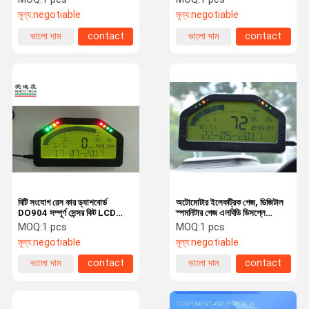
মূল্য:
negotiable
মূল্য:
negotiable
ভালো দাম
contact
ভালো দাম
contact
বিটি সংযোগ রেস কার ড্যাশবোর্ড
অটোমোটার ইলেকট্রিক গেজ, ডিজিটাল
DO904 সম্পূর্ণ সেন্সর কিট LCD
স্পমনিটার গেজ এলবিডি ডিসপ্লে
প্রদর্শন প্যানেল
OBDII কার জন্য
MOQ:
1 pcs
MOQ:
1 pcs
মূল্য:
negotiable
মূল্য:
negotiable
ভালো দাম
contact
ভালো দাম
contact