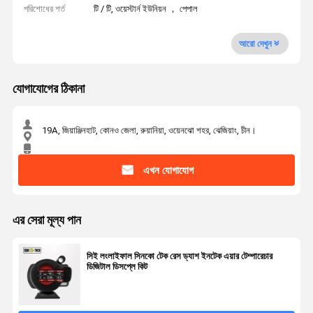
পরিশোধের শর্ত
টি / টি, ওয়েস্টার্ন ইউনিয়ন ， পেপাল
আরো দেখুন
যোগাযোগের ঠিকানা
19A, জিয়াঞ্জিনহাট, কোনও জেলা, রুয়ানিয়া, ওয়েনঝো শহর, ঝেজিয়াং, চীন।
এখন যোগাযোগ
এর সেরা মূল্য পান
সিই লংলাইফাল সিনকো টেক রেস ড্যাশ ইনটেক এয়ার টেম্পারেচার
ডিজিটাল ডিসপ্লে কিট