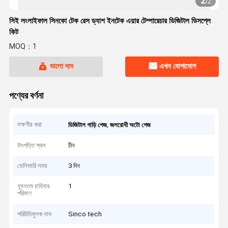
2
/
2
সিই লংলাইফাল সিনকো টেক রেস ড্যাশ ইনটেক এয়ার টেম্পারেচার ডিজিটাল ডিসপ্লে
কিট
MOQ：1
ভালো দাম
এখন যোগাযোগ
পণ্যের বর্ণনা
লক্ষণীয় করা
,
ডিজিটাল গাড়ি গেজ
জলরোধী অটো গেজ
উৎপত্তি স্থল
চীন
ডেলিভারি সময়
3 দিন
ন্যূনতম চাহিদার
1
পরিমাণ
পরিচিতিমুলক নাম
Sinco tech