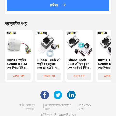
চালিয়ে
প্রস্তাবিত পণ্য
8023T পয়েন্টার
Sinco Tech 2''
Sinco Tech
8021B LED
52mm R.P.M
পয়েন্টার ভ্যাকুয়াম
LED 2'' ভ্যাকুয়াম
52mm R.P.
গেজ স্পিডোমিটার
গেজ 6143T অটো
গেজ বার টার্বো মিটার
গেজ স্পিডোমিটার
সিনকো টেক অটো
মোবাইল কার
6113B অটো
অটো মোবাইল 
মোবাইল লেড
মোবাইল LED
ডিসপ্লে ট্যাকোম
ভালো দাম
ভালো দাম
ভালো দাম
ভালো দাম
ডিসপ্লে ট্যাকোমিটার
ডিসপ্লে
বাড়ি
আমাদের
আমাদের সাথে যোগাযোগ
Desktop
Site
সম্পর্কে
করুন
সাইট ম্যাপ
Privacy Policy