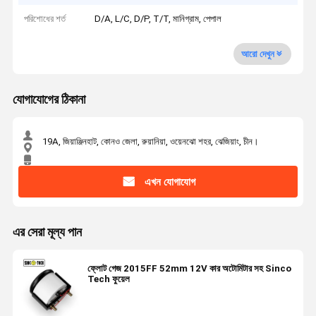
পরিশোধের শর্ত
D/A, L/C, D/P, T/T, মানিগ্রাম, পেপাল
আরো দেখুন
যোগাযোগের ঠিকানা
19A, জিয়াঞ্জিনহাট, কোনও জেলা, রুয়ানিয়া, ওয়েনঝো শহর, ঝেজিয়াং, চীন।
এখন যোগাযোগ
এর সেরা মূল্য পান
ফ্লোট গেজ 2015FF 52mm 12V কার অটোমিটার সহ Sinco
Tech ফুয়েল