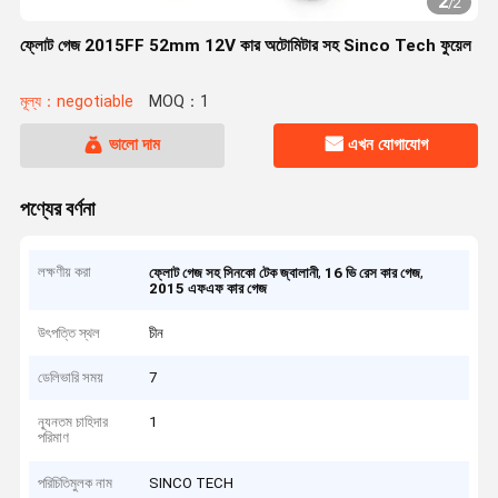
2
/
2
ফ্লোট গেজ 2015FF 52mm 12V কার অটোমিটার সহ Sinco Tech ফুয়েল
মূল্য：negotiable
MOQ：1
ভালো দাম
এখন যোগাযোগ
পণ্যের বর্ণনা
লক্ষণীয় করা
,
,
ফ্লোট গেজ সহ সিনকো টেক জ্বালানী
16 ভি রেস কার গেজ
2015 এফএফ কার গেজ
উৎপত্তি স্থল
চীন
ডেলিভারি সময়
7
ন্যূনতম চাহিদার
1
পরিমাণ
পরিচিতিমুলক নাম
SINCO TECH