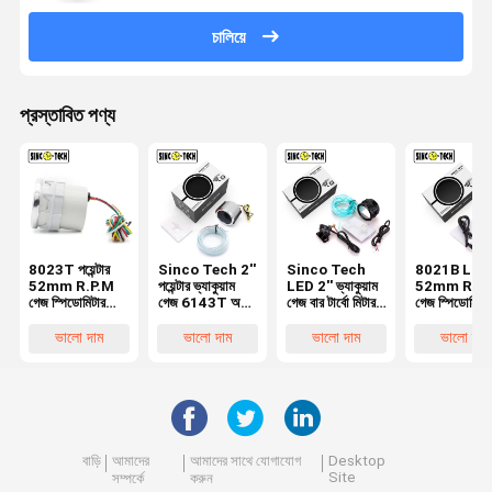
চালিয়ে
প্রস্তাবিত পণ্য
8023T পয়েন্টার
Sinco Tech 2''
Sinco Tech
8021B LED
52mm R.P.M
পয়েন্টার ভ্যাকুয়াম
LED 2'' ভ্যাকুয়াম
52mm R.P.
গেজ স্পিডোমিটার
গেজ 6143T অটো
গেজ বার টার্বো মিটার
গেজ স্পিডোমিটার
সিনকো টেক অটো
মোবাইল কার
6113B অটো
অটো মোবাইল 
মোবাইল লেড
মোবাইল LED
ডিসপ্লে ট্যাকোম
ভালো দাম
ভালো দাম
ভালো দাম
ভালো দাম
ডিসপ্লে ট্যাকোমিটার
ডিসপ্লে
বাড়ি
আমাদের
আমাদের সাথে যোগাযোগ
Desktop
Site
সম্পর্কে
করুন