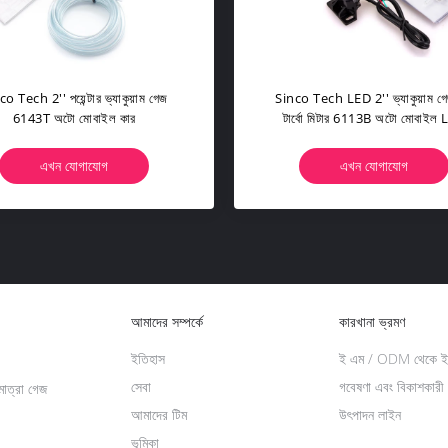
হন ফুয়েল লেভেল গেজ অটোমিটার সিনকো
ফ্লোট গেজ 2" অ্যালুমিনিয়াম অটো মো
2015BB 52mm অটো মোবাইল 12V
জ্বালানী 12V গাড়ি মিটার অটোমিট
এখন যোগাযোগ
এখন যোগাযোগ
আমাদের সম্পর্কে
কারখানা ভ্রমণ
ইতিহাস
ই এম / ODM থেকে ইন
সেবা
গবেষণা এবং বিকাশকারী
মাত্রা গেজ
আমাদের টিম
উৎপাদন লাইন
ভূমিকা