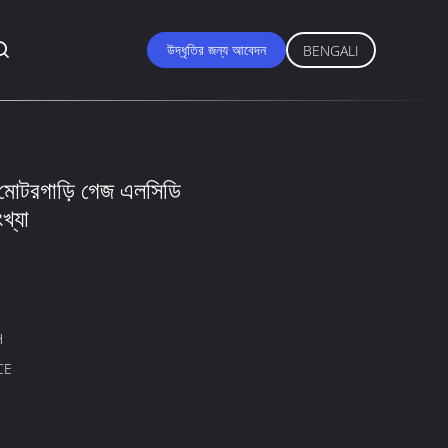
উদ্ধৃতির জন্য আবেদন
BENGALI
ল মোটরগাড়ি গেজ এলসিডি
খ্যা
H
CE