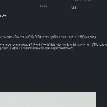
আলো:
উপাদান:
ABS
র গেজ
্রেশেড স্বয়ংচালিত গেজ এলসিডি ডিজিটাল রেস ক্যারিয়ার গেজের জন্য 1-8 সিলিন্ডার সংখ্যা
ন্ন ধরনের সেন্সরস রয়েছে.এটি ডিসপ্লে ডিআরপিয়ার সাথে ওয়্যার দ্বারা সংযুক্ত হয়। DPU backside
। সকেট 1 থেকে 11 সংশ্লিষ্ট নম্বরগুলির সাথে সংযুক্ত ডিভাইসগুলি: