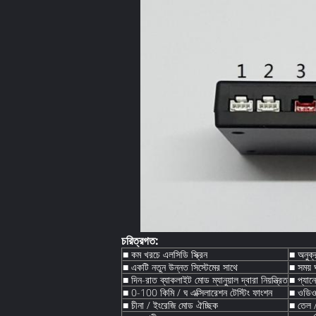
চরিত্রগত:
■ কম খরচে এলসিডি স্ক্রিন
■ অনুক্
■ একটি নতুন উন্নত সিস্টেমের সাথে
■ সময় 
■ দিন-রাত ব্যাকলাইট মোড ম্যানুয়াল দ্বারা নিয়ন্ত্রিত
■ প্যান
■ 0-100 কিমি / ঘ এক্সিলারেশন টেস্টিং ফাংশন
■ ওডিও /
■ চীনা / ইংরেজি মোড ঐচ্ছিক
■ তেল /