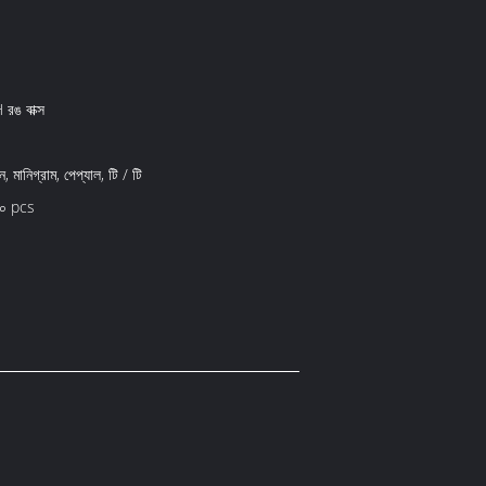
ঙ বাক্স
়ন, মানিগ্রাম, পেপ্যাল, টি / টি
০০ pcs