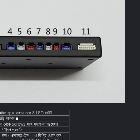
রমিক সূচক ফাংশন সঙ্গে 8 LED লাইট
ঘড়ি ফাংশন ■
েল থেকে screws সঙ্গে সংশোধন প্রসেসর
 ট্রিপ প্রদর্শন
 জল / এক্সহস্ত টেম্প। 0 ডিগ্রি থেকে শুরু