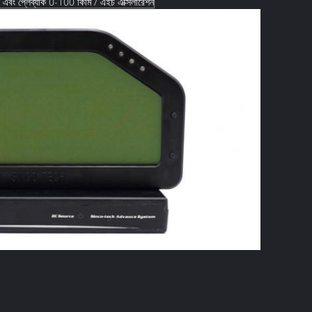
ড এবং প্লেব্যাক 0-100 কিমি / এইচ এক্সিলারেশন