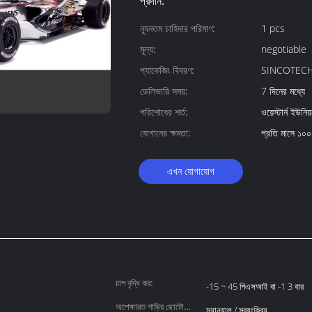
প্রদান:
ন্যূনতম চাহিদার পরিমাণ:
1 pcs
মূল্য:
negotiable
প্যাকেজিং বিবরণ:
SINCOTECH র
ডেলিভারি সময়:
7 দিনের মধ্যে
পরিশোধের শর্ত:
ওয়েস্টার্ন ইউনিয
যোগানের ক্ষমতা:
প্রতি মাসে ১০
এখন যোগাযোগ
চাপ বৃদ্ধি কর:
-15 ~ 45 পিএসআই বা -1 3 বার
অপেক্ষারত গাড়ির ছোটো
ম্যানুয়াল / স্বয়ংক্রিয়