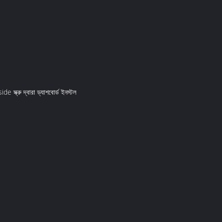
 স্ক্রু দ্বারা ড্যাশবোর্ড ইনস্টল