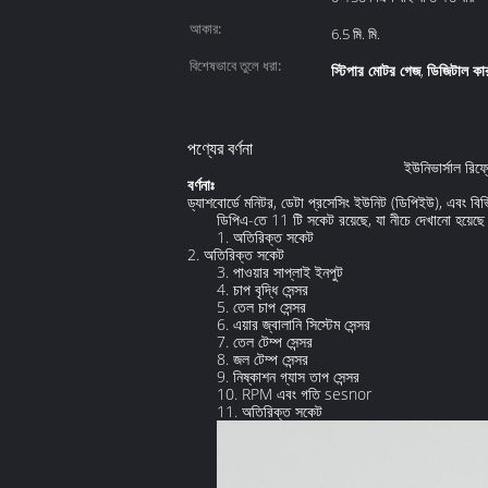
আকার:
6.5 মি. মি.
বিশেষভাবে তুলে ধরা:
স্টিপার মোটর গেজ
ডিজিটাল কা
,
পণ্যের বর্ণনা
ইউনিভার্সাল রিফ
বর্ণনাঃ
ড্যাশবোর্ডে মনিটর, ডেটা প্রসেসিং ইউনিট (ডিপিইউ), এবং বিভি
ডিপিএ-তে 11 টি সকেট রয়েছে, যা নীচে দেখানো হয়েছে
1. অতিরিক্ত সকেট
2. অতিরিক্ত সকেট
3. পাওয়ার সাপ্লাই ইনপুট
4. চাপ বৃদ্ধি সেন্সর
5. তেল চাপ সেন্সর
6. এয়ার জ্বালানি সিস্টেম সেন্সর
7. তেল টেম্প সেন্সর
8. জল টেম্প সেন্সর
9. নিষ্কাশন গ্যাস তাপ সেন্সর
10. RPM এবং গতি sesnor
11. অতিরিক্ত সকেট