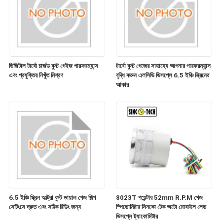
ডিজিটাল টার্বো চার্জড বুস্ট গেইজ পারফরম্যান্স
টার্বো বুস্ট গেজের সাহায্যে আপনার পারফরম্যান্স
এবং প্রযুক্তির নিখুঁত মিশ্রণ
বৃদ্ধি করুন এলসিডি ডিসপ্লে 6.5 ইঞ্চি স্ক্রিনের
আকার
6.5 ইঞ্চি স্ক্রিন আল্ট্রা বুস্ট ডায়াল গেজ শিল্প
8023T পয়েন্টার 52mm R.P.M গেজ
সেটিংসে দ্রুত এবং সঠিক রিডিং জন্য
স্পিডোমিটার সিনকো টেক অটো মোবাইল লেড
ডিসপ্লে ট্যাকোমিটার