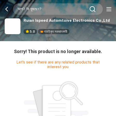
Ruian Ispeed Automtoive Electronics Co.,Ltd
5.0
যাচাইকৃত সরবরাহকারী
Sorry! This product is no longer available.
Let's see if there are any related products that
interest you