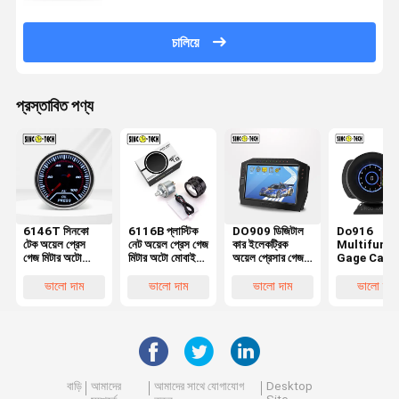
চালিয়ে
প্রস্তাবিত পণ্য
6146T সিনকো
6116B প্লাস্টিক
DO909 ডিজিটাল
Do916
টেক অয়েল প্রেস
নেট অয়েল প্রেস গেজ
কার ইলেকট্রিক
Multifunct
গেজ মিটার অটো
মিটার অটো মোবাইল
অয়েল প্রেসার গেজ
Gage Car 
মোবাইল পয়েন্টার
ডিসপ্লে 52 মিমি
12000rpm
OBD2 ডাবল স্ক্
ডিসপ্লে 52 মিমি
ত্বরণ প্রদর্শন সহ
ট্যাকোমিটার অট
ভালো দাম
ভালো দাম
ভালো দাম
ভালো দাম
গাড়ি
মিটার
বাড়ি
আমাদের
আমাদের সাথে যোগাযোগ
Desktop