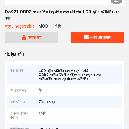
2
/
3
Do921 OBD2 স্বয়ংচালিত বৈদ্যুতিক তেল চাপ গেজ LCD স্ক্রীন মাল্টিমিটার রেস
কার
মূল্য：negotiable
MOQ：1 পিসি
ভালো দাম
এখন যোগাযোগ
পণ্যের বর্ণনা
লক্ষণীয় করা
,
LCD স্ক্রীন মাল্টিমিটার রেস কার ড্যাশবোর্ড
,
OBD2 অটোমোটিভ ইলেকট্রিক অয়েল প্রেসার গেজ
অটোমোটিভ অয়েল প্রেসার গেজ মাল্টিমিটার
উৎপত্তি স্থল
চীন
ডেলিভারি সময়
7 দিনের মধ্যে
ন্যূনতম চাহিদার
1 পিসি
পরিমাণ