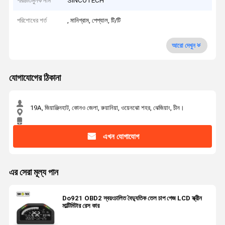
পরিচিতিমুলক নাম
SINCOTECH
পরিশোধের শর্ত
, মানিগ্রাম, পেপ্যাল, টি/টি
আরো দেখুন
যোগাযোগের ঠিকানা
19A, জিয়াঞ্জিনহাট, কোনও জেলা, রুয়ানিয়া, ওয়েনঝো শহর, ঝেজিয়াং, চীন।
এখন যোগাযোগ
এর সেরা মূল্য পান
Do921 OBD2 স্বয়ংচালিত বৈদ্যুতিক তেল চাপ গেজ LCD স্ক্রীন
মাল্টিমিটার রেস কার