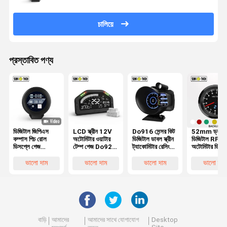
চালিয়ে
প্রস্তাবিত পণ্য
ডিজিটাল জিপিএস
LCD স্ক্রীন 12V
Do916 সেন্সর কিট
52mm ড্যাশ
কম্পাস পিচ রোল
অটোমিটার ওয়াটার
ডিজিটাল ডাবল স্ক্রীন
ডিজিটাল RPM
ডিসপ্লে গেজ
টেম্প গেজ Do922
ট্যাকোমিটার রেসিং
অটোমিটার ডিজিট
Do912 গাড়ির গতি
ABS শেল কার
গেজ স্পিডোমিটার
টেকোমিটার 7টি 
নির্দেশক অটো
আরপিএম মিটার
সাথে
ভালো দাম
ভালো দাম
ভালো দাম
ভালো দাম
মোবাইল মিটার
বাড়ি
আমাদের
আমাদের সাথে যোগাযোগ
Desktop