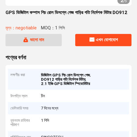
2
/
5
GPS ডিজিটাল কম্পাস পিচ রোল ডিসপ্লে গেজ গাড়ির গতি নির্দেশক মিটার DO912
মূল্য：negotiable
MOQ：1 পিসি
ভালো দাম
এখন যোগাযোগ
পণ্যের বর্ণনা
লক্ষণীয় করা
,
ডিজিটাল GPS পিচ রোল ডিসপ্লে গেজ
,
DO912 গাড়ির গতি নির্দেশক মিটার
2.1 ইঞ্চি GPS ডিজিটাল স্পিডোমিটার
উৎপত্তি স্থল
চীন
ডেলিভারি সময়
7 দিনের মধ্যে
ন্যূনতম চাহিদার
1 পিসি
পরিমাণ