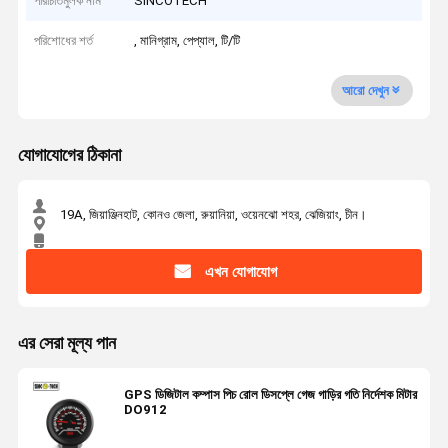
পরিচিতিমুলক নাম
SINCOTECH
পরিশোধের শর্ত
, মানিগ্রাম, পেপ্যাল, টি/টি
আরো দেখুন
যোগাযোগের ঠিকানা
19A, জিয়াঞ্জিনহাট, কোনও জেলা, রুয়ানিয়া, ওয়েনঝো শহর, ঝেজিয়াং, চীন।
এখন যোগাযোগ
এর সেরা মূল্য পান
GPS ডিজিটাল কম্পাস পিচ রোল ডিসপ্লে গেজ গাড়ির গতি নির্দেশক মিটার
DO912