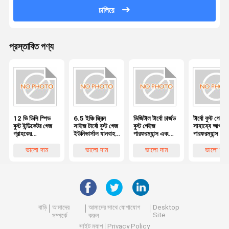
চালিয়ে
প্রস্তাবিত পণ্য
12 ভি ডিসি স্পিড
6.5 ইঞ্চি স্ক্রিন
ডিজিটাল টার্বো চার্জড
টার্বো বুস্ট গেজের
বুস্ট ইন্ডিকেটর গেজ
সাইজ টার্বো বুস্ট গেজ
বুস্ট গেইজ
সাহায্যে আপনার
গ্রাহকের
ইউনিভার্সাল যানবাহন
পারফরম্যান্স এবং
পারফরম্যান্স বৃদ্ধি
প্রয়োজনীয়তার জন্য
এবং পারফরম্যান্সের
প্রযুক্তির নিখুঁত মিশ্রণ
করুন এলসিডি
দক্ষতা বৃদ্ধি
জন্য
ডিসপ্লে 6.5 ইঞ্
ভালো দাম
ভালো দাম
ভালো দাম
ভালো দাম
স্ক্রিনের আকার
বাড়ি
আমাদের
আমাদের সাথে যোগাযোগ
Desktop
Site
সম্পর্কে
করুন
সাইট ম্যাপ
Privacy Policy