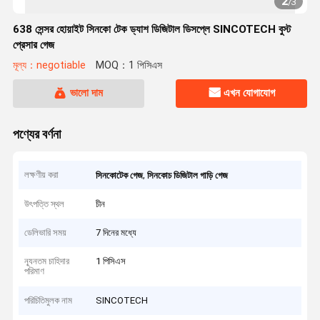
2
/
3
638 সেন্সর হোয়াইট সিনকো টেক ড্যাশ ডিজিটাল ডিসপ্লে SINCOTECH বুস্ট
প্রেসার গেজ
মূল্য：negotiable
MOQ：1 পিসিএস
ভালো দাম
এখন যোগাযোগ
পণ্যের বর্ণনা
লক্ষণীয় করা
,
সিনকোটেক গেজ
সিনকোচ ডিজিটাল গাড়ি গেজ
উৎপত্তি স্থল
চীন
ডেলিভারি সময়
7 দিনের মধ্যে
ন্যূনতম চাহিদার
1 পিসিএস
পরিমাণ
পরিচিতিমুলক নাম
SINCOTECH