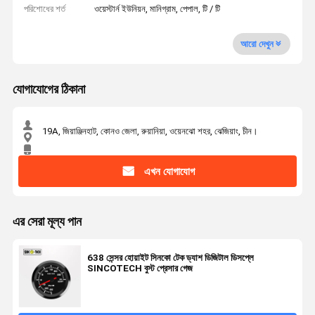
পরিশোধের শর্ত
ওয়েস্টার্ন ইউনিয়ন, মানিগ্রাম, পেপাল, টি / টি
আরো দেখুন
যোগাযোগের ঠিকানা
19A, জিয়াঞ্জিনহাট, কোনও জেলা, রুয়ানিয়া, ওয়েনঝো শহর, ঝেজিয়াং, চীন।
এখন যোগাযোগ
এর সেরা মূল্য পান
638 সেন্সর হোয়াইট সিনকো টেক ড্যাশ ডিজিটাল ডিসপ্লে
SINCOTECH বুস্ট প্রেসার গেজ