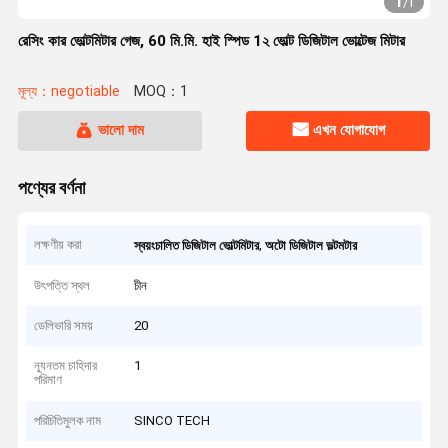
1
/
1
রেসিং কার ভোল্টমিটার গেজ, 60 মি.মি. হাই স্পিড 1২ ভোল্ট ডিজিটাল ভোল্টেজ মিটার
মূল্য：negotiable
MOQ：1
ভালো দাম
এখন যোগাযোগ
পণ্যের বর্ণনা
লক্ষণীয় করা
,
স্বয়ংচালিত ডিজিটাল ভোল্টমিটার
অটো ডিজিটাল ভল্টমটার
উৎপত্তি স্থল
চীন
ডেলিভারি সময়
20
ন্যূনতম চাহিদার
1
পরিমাণ
পরিচিতিমুলক নাম
SINCO TECH