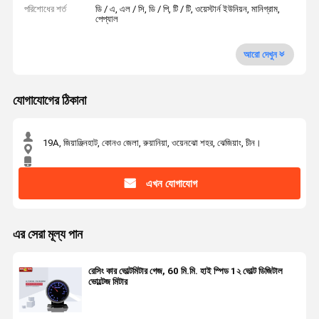
পরিশোধের শর্ত
ডি / এ, এল / সি, ডি / পি, টি / টি, ওয়েস্টার্ন ইউনিয়ন, মানিগ্রাম,
পেপ্যাল
আরো দেখুন
যোগাযোগের ঠিকানা
19A, জিয়াঞ্জিনহাট, কোনও জেলা, রুয়ানিয়া, ওয়েনঝো শহর, ঝেজিয়াং, চীন।
এখন যোগাযোগ
এর সেরা মূল্য পান
রেসিং কার ভোল্টমিটার গেজ, 60 মি.মি. হাই স্পিড 1২ ভোল্ট ডিজিটাল
ভোল্টেজ মিটার