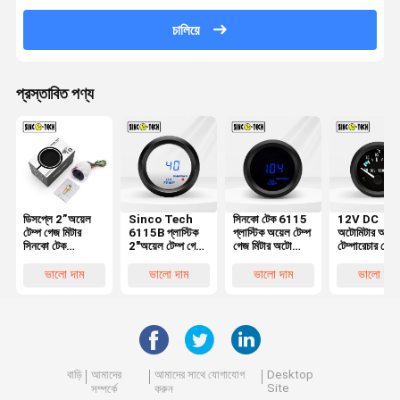
চালিয়ে
প্রস্তাবিত পণ্য
ডিসপ্লে 2”অয়েল
Sinco Tech
সিনকো টেক 6115
12V DC
টেম্প গেজ মিটার
6115B প্লাস্টিক
প্লাস্টিক অয়েল টেম্প
অটোমিটার অয়ে
সিনকো টেক
2"অয়েল টেম্প গেজ
গেজ মিটার অটো
টেম্পারেচার গেজ
6145T পয়েন্টার
মিটার অটো মোবাইল
মোবাইল লেড
অ্যালুমিনিয়াম 
অটো মোবাইল ব্ল্যাক
লেড ডিসপ্লে সাদা
ডিসপ্লে
গাড়ি
ভালো দাম
ভালো দাম
ভালো দাম
ভালো দাম
স্ক্রীন
স্ক্রীন
বাড়ি
আমাদের
আমাদের সাথে যোগাযোগ
Desktop
Site
সম্পর্কে
করুন