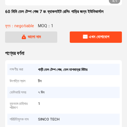
1
/
1
60 মিমি তেল টেম্প গেজ 7 রং ব্যাকলাইট রেসিং গাড়ির জন্য ইউনিভার্সাল
মূল্য：negotiable
MOQ：1
ভালো দাম
এখন যোগাযোগ
পণ্যের বর্ণনা
লক্ষণীয় করা
,
গাড়ী তেল টেম্প গেজ
তেল তাপমাত্রা মিটার
উৎপত্তি স্থল
চীন
ডেলিভারি সময়
৭ দিন
ন্যূনতম চাহিদার
1
পরিমাণ
পরিচিতিমুলক নাম
SINCO TECH