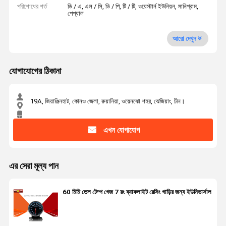
পরিশোধের শর্ত
ডি / এ, এল / সি, ডি / পি, টি / টি, ওয়েস্টার্ন ইউনিয়ন, মানিগ্রাম,
পেপ্যাল
আরো দেখুন
যোগাযোগের ঠিকানা
19A, জিয়াঞ্জিনহাট, কোনও জেলা, রুয়ানিয়া, ওয়েনঝো শহর, ঝেজিয়াং, চীন।
এখন যোগাযোগ
এর সেরা মূল্য পান
60 মিমি তেল টেম্প গেজ 7 রং ব্যাকলাইট রেসিং গাড়ির জন্য ইউনিভার্সাল