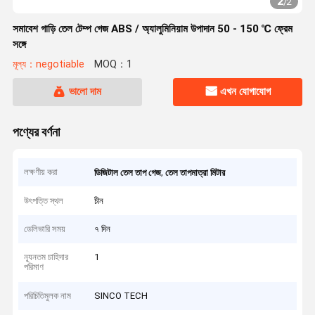
2
/
2
সমাবেশ গাড়ি তেল টেম্প গেজ ABS / অ্যালুমিনিয়াম উপাদান 50 - 150 ℃ ফ্রেম
সঙ্গে
মূল্য：negotiable
MOQ：1
ভালো দাম
এখন যোগাযোগ
পণ্যের বর্ণনা
লক্ষণীয় করা
,
ডিজিটাল তেল তাপ গেজ
তেল তাপমাত্রা মিটার
উৎপত্তি স্থল
চীন
ডেলিভারি সময়
৭ দিন
ন্যূনতম চাহিদার
1
পরিমাণ
পরিচিতিমুলক নাম
SINCO TECH