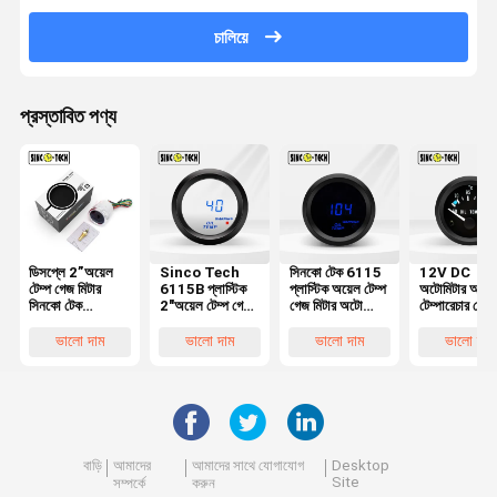
চালিয়ে
প্রস্তাবিত পণ্য
ডিসপ্লে 2”অয়েল
Sinco Tech
সিনকো টেক 6115
12V DC
টেম্প গেজ মিটার
6115B প্লাস্টিক
প্লাস্টিক অয়েল টেম্প
অটোমিটার অয়ে
সিনকো টেক
2"অয়েল টেম্প গেজ
গেজ মিটার অটো
টেম্পারেচার গেজ
6145T পয়েন্টার
মিটার অটো মোবাইল
মোবাইল লেড
অ্যালুমিনিয়াম 
অটো মোবাইল ব্ল্যাক
লেড ডিসপ্লে সাদা
ডিসপ্লে
গাড়ি
ভালো দাম
ভালো দাম
ভালো দাম
ভালো দাম
স্ক্রীন
স্ক্রীন
বাড়ি
আমাদের
আমাদের সাথে যোগাযোগ
Desktop
Site
সম্পর্কে
করুন