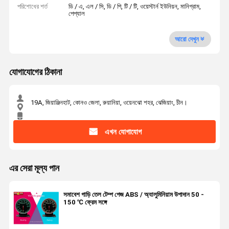
পরিশোধের শর্ত
ডি / এ, এল / সি, ডি / পি, টি / টি, ওয়েস্টার্ন ইউনিয়ন, মানিগ্রাম,
পেপ্যাল
আরো দেখুন
যোগাযোগের ঠিকানা
19A, জিয়াঞ্জিনহাট, কোনও জেলা, রুয়ানিয়া, ওয়েনঝো শহর, ঝেজিয়াং, চীন।
এখন যোগাযোগ
এর সেরা মূল্য পান
সমাবেশ গাড়ি তেল টেম্প গেজ ABS / অ্যালুমিনিয়াম উপাদান 50 -
150 ℃ ফ্রেম সঙ্গে