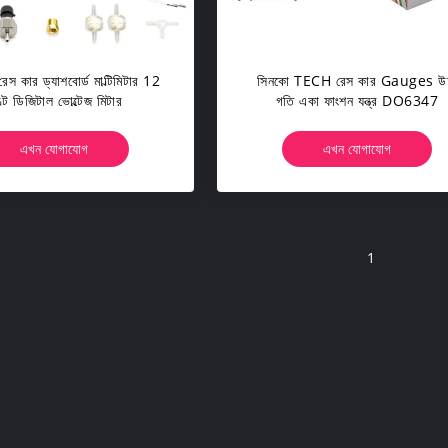
রেস কার ড্যাশবোর্ড মাল্টিমিটার 12
সিনকো TECH রেস কার Gauges উচ
ল্ট ডিজিটাল ভোল্টেজ মিটার
গতি একা ফাংশন যন্ত্র DO6347
এখন যোগাযোগ
এখন যোগাযোগ
1