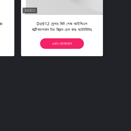
্চ
Do912 সেন্সর কিট গেজ আইপিএস
মাল্টিফাংশনাল টাচ স্ক্রিন রেস কার অটোমিটার
এখন যোগাযোগ