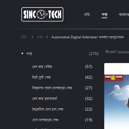
বাড়ি
পণ্য
আমাদের 
বাড়ি
পণ্য
Automotive Digital Voltmeter অনলাইন প্রস্তুতকারক
কীওয়ার্ড:"
automo
পণ্য
(276)
রেস কার গেইজ
(57)
টর্চো বুস্ট গেজ
(42)
নিষ্কাশন গ্যাস তাপমাত্রা গেজ
(27)
রেস কার ড্যাশবোর্ড
(32)
বৈদ্যুতিক তেল চাপ গেজ
(22)
তেল তাপমাত্রা গেজ
(19)