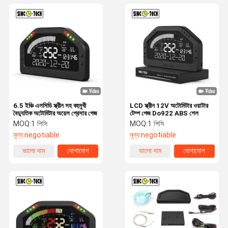
6.5 ইঞ্চি এলসিডি স্ক্রীন সহ বহুমুখী
LCD স্ক্রীন 12V অটোমিটার ওয়াটার
বৈদ্যুতিক অটোমিটার অয়েল প্রেসার গেজ
টেম্প গেজ Do922 ABS শেল
MOQ:
1 পিসি
MOQ:
1 পিসি
মূল্য:
negotiable
মূল্য:
negotiable
ভালো দাম
যোগাযোগ
ভালো দাম
যোগাযোগ