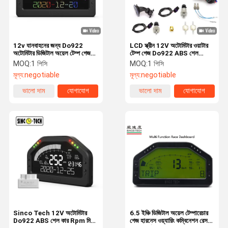
12v যানবাহনের জন্য Do922
LCD স্ক্রীন 12V অটোমিটার ওয়াটার
অটোমিটার ডিজিটাল অয়েল টেম্প গেজ
টেম্প গেজ Do922 ABS শেল
ABS শেল
অটোমোটিভ অয়েল প্রেসার গেজ
MOQ:
1 পিসি
MOQ:
1 পিসি
মূল্য:
negotiable
মূল্য:
negotiable
ভালো দাম
যোগাযোগ
ভালো দাম
যোগাযোগ
বাড়ি
পণ্য
আমাদের সম্পর্কে
কারখানা ভ্রমণ
Sinco Tech 12V অটোমিটার
6.5 ইঞ্চি ডিজিটাল অয়েল টেম্পারেচার
Do922 ABS শেল কার Rpm মিটার
গেজ হারনেস ওয়্যারিং কম্বিনেশন রেস