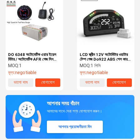
DO 6348 অটোমেটিক এয়ার ইয়েল
LCD স্ক্রীন 12V অটোমিটার ওয়াটার
মিটার / অটোমেটিক AFR গেজ সিনকো
টেম্প গেজ Do922 ABS শেল কার
TECH সিই অনুমোদিত
আরপিএম মিটার
MOQ:
1
MOQ:
1 পিসি
মূল্য:
negotiable
মূল্য:
negotiable
ভালো দাম
যোগাযোগ
ভালো দাম
যোগাযোগ
আপনার সময় বাঁচান
আমাদের সাথে সেরা পণ্য যোগাযোগ করুন।
আপনার প্রয়োজনীয়তা দিন