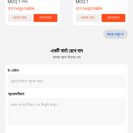
অটো বুস্ট গেজ
ড্যাশবোর্ড
MOQ:
1 পিসি
MOQ:
1
মূল্য:
negotiable
মূল্য:
negotiable
মান নিয়ন্ত্রণ
যোগাযোগ করুন
খবর
কেস
ভালো দাম
যোগাযোগ
ভালো দাম
যোগাযোগ
আরো দেখুন
একটি বার্তা রেখে যান
উদ্ধৃতির জন্য
আমরা দ্রুত উত্তর দেব
আবেদন
ই-মেইল
রেস কার গেইজ
টর্চো বুস্ট গেজ
প্রয়োজনীয়তা
নিষ্কাশন গ্যাস তাপমাত্রা গেজ
রেস কার ড্যাশবোর্ড
বৈদ্যুতিক তেল চাপ গেজ